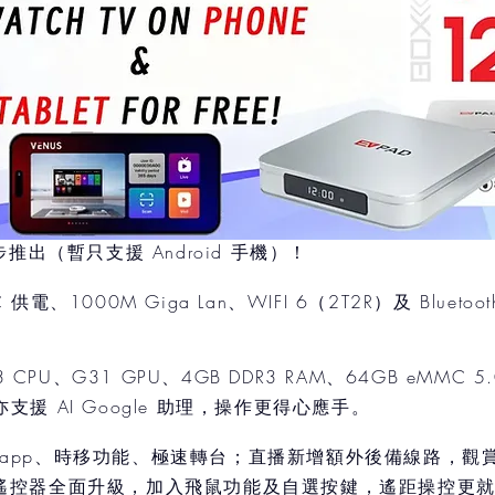
步推出（暫只支援 Android 手機）！
‑C 供電、1000M Giga Lan、WIFI 6（2T2R）及 Blu
53 CPU、G31 GPU、4GB DDR3 RAM、64GB eM
支援 AI Google 助理，操作更得心應手。
V app、時移功能、極速轉台；直播新增額外後備線路，觀賞
景。遙控器全面升級，加入飛鼠功能及自選按鍵，遙距操控更