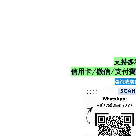
支持多
信用卡/微信/支付寶/E
咨詢或購