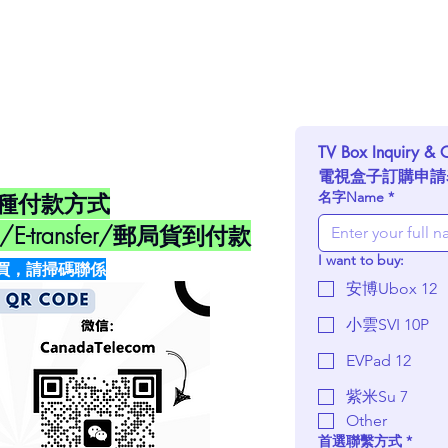
TV Box Inquiry & 
電視盒子訂購申請
種付款方式
名字Name
*
-transfer/郵局貨到付款
I want to buy:
買，請掃碼聯係
安博Ubox 12
小雲SVI 10P
EVPad 12
紫米Su 7
Other
首選聯繫方式
*