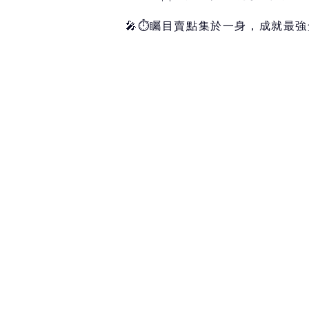
🎤⏱️矚目賣點集於一身，成就最