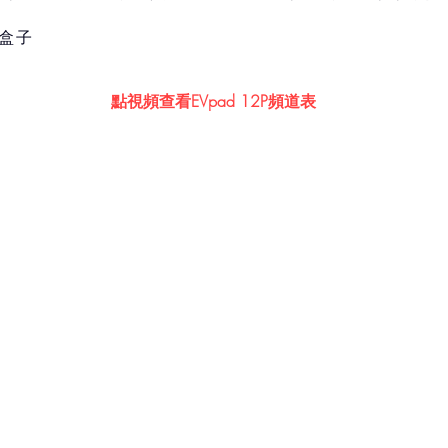
強盒子
點視頻查看EVpad 12P頻道表